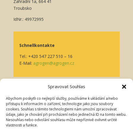
Zahradní 1a, 664 41
Troubsko
IdNr.: 49972995
Schnellkontakte
Tel.: +420 547 227 510 – 16
E-Mail:
agrogen@agrogen.cz
Spravovat Souhlas
Für Kunden
Abychom poskytli co nejlepší služby, používáme k ukládání a/nebo
přístupu k informacím o zařízení, technologie jako jsou soubory
Datenschutzerklärung
cookies. Souhlas s těmito technologiemi nám umožní zpracovávat
údaje, jako je chování při procházení nebo jedinečná ID na tomto webu.
Cookies
Nesouhlas nebo odvolání souhlasu může nepříznivě ovlivnit určité
vlastnosti a funkce.