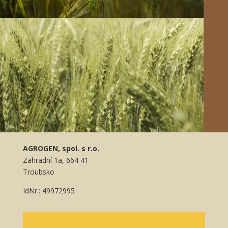
AGROGEN, spol. s r.o.
Zahradní 1a, 664 41
Troubsko
IdNr.: 49972995