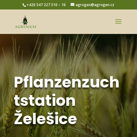
+420 547 227 510 – 16
agrogen@agrogen.cz
Pflanzenzuch
tstation
Želešice