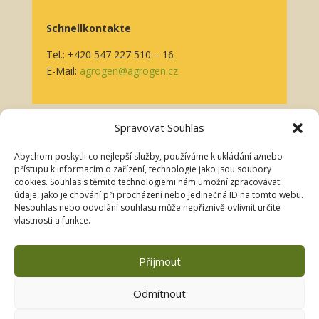
Schnellkontakte
Tel.: +420 547 227 510 – 16
E-Mail:
agrogen@agrogen.cz
Spravovat Souhlas
Für Kunden
Abychom poskytli co nejlepší služby, používáme k ukládání a/nebo
přístupu k informacím o zařízení, technologie jako jsou soubory
Datenschutzerklärung
cookies. Souhlas s těmito technologiemi nám umožní zpracovávat
údaje, jako je chování při procházení nebo jedinečná ID na tomto webu.
Cookies
Nesouhlas nebo odvolání souhlasu může nepříznivě ovlivnit určité
vlastnosti a funkce.
Das Unternehmen ist beim Kreisgericht Brno, Abteilung
Příjmout
C, Einlage 13728 eingetragen
Odmítnout
Folgen