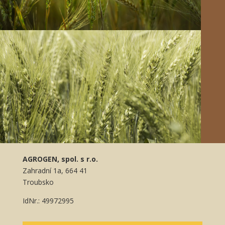
AGROGEN, spol. s r.o.
Zahradní 1a, 664 41
Troubsko
IdNr.: 49972995